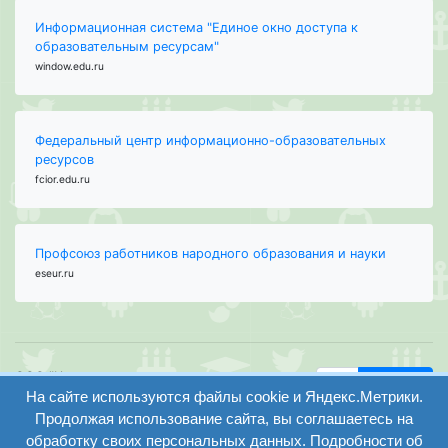
Информационная система "Единое окно доступа к
образовательным ресурсам"
window.edu.ru
Федеральный центр информационно-образовательных
ресурсов
fcior.edu.ru
Профсоюз работников народного образования и науки
eseur.ru
ООО "Центр
Найти
образования и
На сайте используются файлы cookie и Яндекс.Метрики.
вход
консалтинга"
Продолжая использование сайта, вы соглашаетесь на
Версия
Волгоград 2008-
обработку своих персональных данных. Подробности об
регистрация